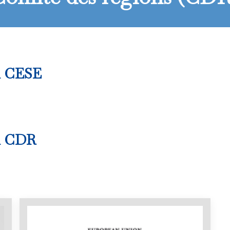
du CESE
du CDR