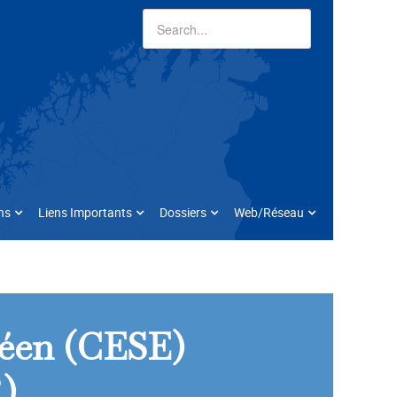
ns
Liens Importants
Dossiers
Web/Réseau
péen (CESE)
)